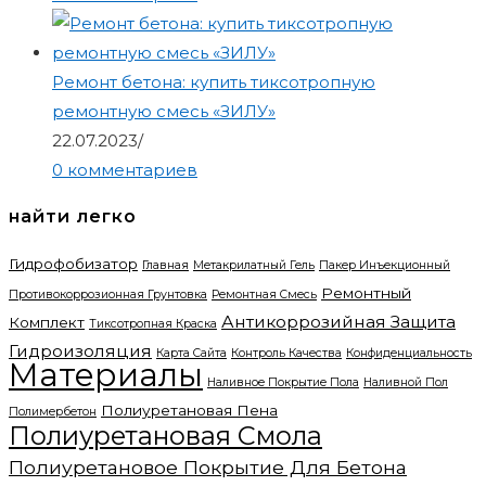
Ремонт бетона: купить тиксотропную
ремонтную смесь «ЗИЛУ»
22.07.2023
/
0 комментариев
найти легко
Гидрофобизатор
Главная
Метакрилатный Гель
Пакер Инъекционный
Ремонтный
Противокоррозионная Грунтовка
Ремонтная Смесь
Антикоррозийная Защита
Комплект
Тиксотропная Краска
Гидроизоляция
Карта Сайта
Контроль Качества
Конфиденциальность
Материалы
Наливное Покрытие Пола
Наливной Пол
Полиуретановая Пена
Полимербетон
Полиуретановая Смола
Полиуретановое Покрытие Для Бетона