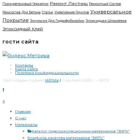
Ремонт Лестниц
Полиуретановый Герметик
Ремонтный Состав
Универсальное
Ремсостав Для Бетона
Статьи
Укрепление Грунтов
Покрытие
Эмульсия Для Гидрофобизайии
Эпоксидная Шпаклевка
Эпоксидный Клей
гости сайта
Контакты
Карта сайта
Политика конфиденциальности
Сайт создан студией
WPSite
I
Copyright 2025 г. – ЗИЛУ
X
Главная
О нас
Материалы
Каталог гидроизоляционных материалов “ЗИЛУ”
Контроль качества материалов “ЗИЛУ”