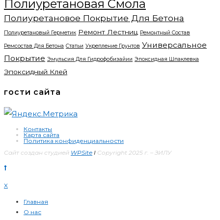
Полиуретановая Смола
Полиуретановое Покрытие Для Бетона
Ремонт Лестниц
Полиуретановый Герметик
Ремонтный Состав
Универсальное
Ремсостав Для Бетона
Статьи
Укрепление Грунтов
Покрытие
Эмульсия Для Гидрофобизайии
Эпоксидная Шпаклевка
Эпоксидный Клей
гости сайта
Контакты
Карта сайта
Политика конфиденциальности
Сайт создан студией
WPSite
I
Copyright 2025 г. – ЗИЛУ
X
Главная
О нас