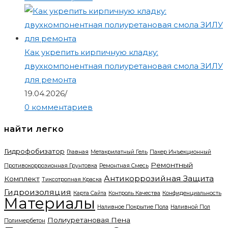
Как укрепить кирпичную кладку:
двухкомпонентная полиуретановая смола ЗИЛУ
для ремонта
19.04.2026
/
0 комментариев
найти легко
Гидрофобизатор
Главная
Метакрилатный Гель
Пакер Инъекционный
Ремонтный
Противокоррозионная Грунтовка
Ремонтная Смесь
Антикоррозийная Защита
Комплект
Тиксотропная Краска
Гидроизоляция
Карта Сайта
Контроль Качества
Конфиденциальность
Материалы
Наливное Покрытие Пола
Наливной Пол
Полиуретановая Пена
Полимербетон