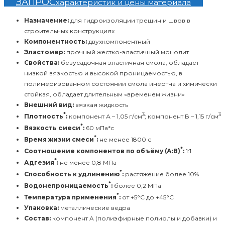
ЗАПРОС
характеристик и цены материала
Назначение:
для гидроизоляции трещин и швов в
строительных конструкциях
Компонентность:
двухкомпонентный
Эластомер:
прочный жестко-эластичный монолит
Свойства:
безусадочная эластичная смола, обладает
низкой вязкостью и высокой проницаемостью, в
полимеризованном состоянии смола инертна и химически
стойкая, обладает длительным «временем жизни»
Внешний вид:
вязкая жидкость
*
3
3
Плотность
:
компонент А – 1,05 г/см
; компонент В – 1,15 г/см
*
Вязкость смеси
:
60 мПа*с
*
Время жизни смеси
:
не менее 1800 с
*
Соотношение компонентов по объёму (А:В)
:
1:1
*
Адгезия
:
не менее 0,8 МПа
*
Способность к удлинению
:
растяжение более 10%
*
Водонепроницаемость
:
более 0,2 МПа
*
Температура применения
:
от +5°C до +45°C
Упаковка:
металлические ведра
Состав:
компонент A (полиэфирные полиолы и добавки) и