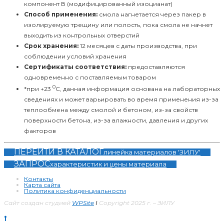
компонент В (модифицированный изоцианат)
Способ применения:
смола нагнетается через пакер в
изолируемую трещину или полость, пока смола не начнет
выходить из контрольных отверстий
Срок хранения:
12 месяцев с даты производства, при
соблюдении условий хранения
Сертификаты соответствия:
предоставляются
одновременно с поставляемым товаром
0
*при +23
С, данная информация основана на лабораторных
сведениях и может варьировать во время применения из-за
теплообмена между смолой и бетоном, из-за свойств
поверхности бетона, из-за влажности, давления и других
факторов
ПЕРЕЙТИ В КАТАЛОГ
линейка материалов 'ЗИЛУ'
ЗАПРОС
характеристик и цены материала
Контакты
Карта сайта
Политика конфиденциальности
Сайт создан студией
WPSite
I
Copyright 2025 г. – ЗИЛУ