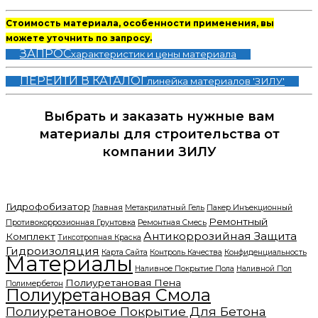
Стоимость материала, особенности применения, вы
можете уточнить по запросу.
ЗАПРОС
характеристик и цены материала
ПЕРЕЙТИ В КАТАЛОГ
линейка материалов 'ЗИЛУ'
Выбрать и заказать нужные вам
материалы для строительства от
компании ЗИЛУ
Найти Легко
Гидрофобизатор
Главная
Метакрилатный Гель
Пакер Инъекционный
Ремонтный
Противокоррозионная Грунтовка
Ремонтная Смесь
Антикоррозийная Защита
Комплект
Тиксотропная Краска
Гидроизоляция
Карта Сайта
Контроль Качества
Конфиденциальность
Материалы
Наливное Покрытие Пола
Наливной Пол
Полиуретановая Пена
Полимербетон
Полиуретановая Смола
Полиуретановое Покрытие Для Бетона