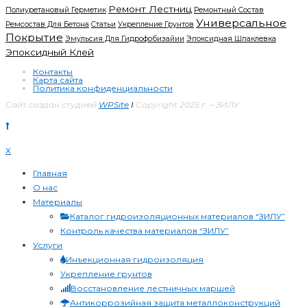
Ремонт Лестниц
Полиуретановый Герметик
Ремонтный Состав
Универсальное
Ремсостав Для Бетона
Статьи
Укрепление Грунтов
Покрытие
Эмульсия Для Гидрофобизайии
Эпоксидная Шпаклевка
Эпоксидный Клей
Контакты
Карта сайта
Политика конфиденциальности
Сайт создан студией
WPSite
I
Copyright 2025 г. – ЗИЛУ
X
Главная
О нас
Материалы
Каталог гидроизоляционных материалов “ЗИЛУ”
Контроль качества материалов “ЗИЛУ”
Услуги
Инъекционная гидроизоляция
Укрепление грунтов
Восстановление лестничных маршей
Антикоррозийная защита металлоконструкций