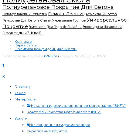
Полиуретановое Покрытие Для Бетона
Ремонт Лестниц
Полиуретановый Герметик
Ремонтный Состав
Универсальное
Ремсостав Для Бетона
Статьи
Укрепление Грунтов
Покрытие
Эмульсия Для Гидрофобизайии
Эпоксидная Шпаклевка
Эпоксидный Клей
Контакты
Карта сайта
Политика конфиденциальности
Сайт создан студией
WPSite
I
Copyright 2025 г. – ЗИЛУ
X
Главная
О нас
Материалы
Каталог гидроизоляционных материалов “ЗИЛУ”
Контроль качества материалов “ЗИЛУ”
Услуги
Инъекционная гидроизоляция
Укрепление грунтов