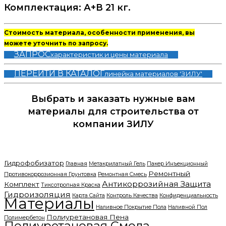
Комплектация: А+В 21 кг.
Стоимость материала, особенности применения, вы
можете уточнить по запросу.
ЗАПРОС
характеристик и цены материала
ПЕРЕЙТИ В КАТАЛОГ
линейка материалов 'ЗИЛУ'
Выбрать и заказать нужные вам
материалы для строительства от
компании ЗИЛУ
Найти Легко
Гидрофобизатор
Главная
Метакрилатный Гель
Пакер Инъекционный
Ремонтный
Противокоррозионная Грунтовка
Ремонтная Смесь
Антикоррозийная Защита
Комплект
Тиксотропная Краска
Гидроизоляция
Карта Сайта
Контроль Качества
Конфиденциальность
Материалы
Наливное Покрытие Пола
Наливной Пол
Полиуретановая Пена
Полимербетон
Полиуретановая Смола